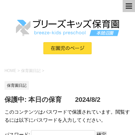
HOME
>
保育園日記
>
保育園日記
保護中: 本日の保育 2024/8/2
このコンテンツはパスワードで保護されています。閲覧す
るには以下にパスワードを入力してください。
パスワード: